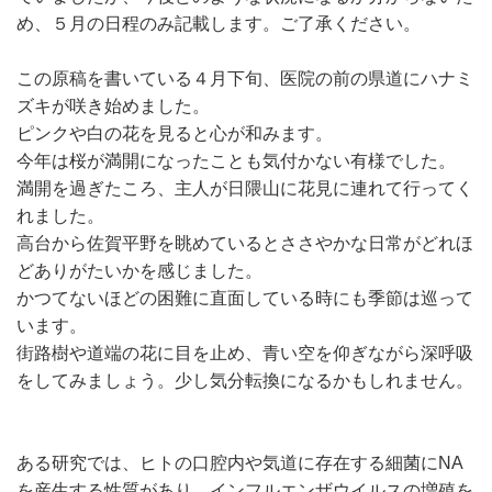
め、５月の日程のみ記載します。ご了承ください。
この原稿を書いている４月下旬、医院の前の県道にハナミ
ズキが咲き始めました。
ピンクや白の花を見ると心が和みます。
今年は桜が満開になったことも気付かない有様でした。
満開を過ぎたころ、主人が日隈山に花見に連れて行ってく
れました。
高台から佐賀平野を眺めているとささやかな日常がどれほ
どありがたいかを感じました。
かつてないほどの困難に直面している時にも季節は巡って
います。
街路樹や道端の花に目を止め、青い空を仰ぎながら深呼吸
をしてみましょう。少し気分転換になるかもしれません。
ある研究では、ヒトの口腔内や気道に存在する細菌にNA
を産生する性質があり、インフルエンザウイルスの増殖を