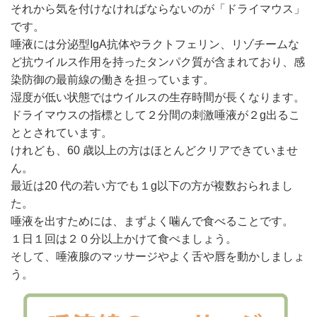
それから気を付けなければならないのが「ドライマウス」
です。
唾液には分泌型IgA抗体やラクトフェリン、リゾチームな
ど抗ウイルス作用を持ったタンパク質が含まれており、感
染防御の最前線の働きを担っています。
湿度が低い状態ではウイルスの生存時間が長くなります。
ドライマウスの指標として２分間の刺激唾液が２g出るこ
ととされています。
けれども、60 歳以上の方はほとんどクリアできていませ
ん。
最近は20 代の若い方でも１g以下の方が複数おられまし
た。
唾液を出すためには、まずよく噛んで食べることです。
１日１回は２０分以上かけて食ぺましょう。
そして、唾液腺のマッサージやよく舌や唇を動かしましょ
う。