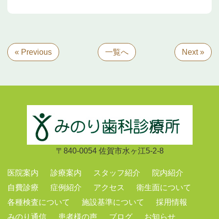
« Previous
一覧へ
Next »
〒840-0054 佐賀市水ヶ江5-2-8
医院案内
診療案内
スタッフ紹介
院内紹介
自費診療
症例紹介
アクセス
衛生面について
各種検査について
施設基準について
採用情報
みのり通信
患者様の声
ブログ
お知らせ